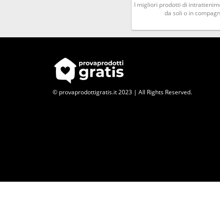
I migliori prodotti di intratten
da soli o in compagn
© provaprodottigratis.it 2023 | All Rights Reserved.