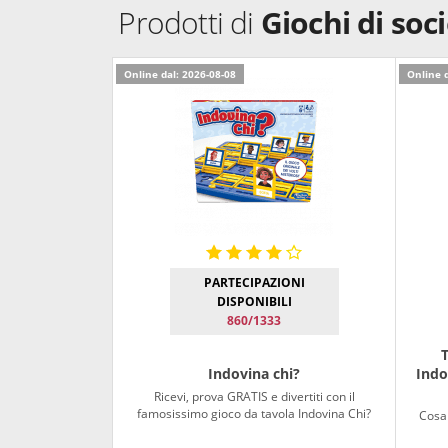
Prodotti di
Giochi di soc
Online dal: 2026-08-08
Online d
PARTECIPAZIONI
DISPONIBILI
860/1333
T
Indovina chi?
Indo
Ricevi, prova GRATIS e divertiti con il
famosissimo gioco da tavola Indovina Chi?
Cosa 