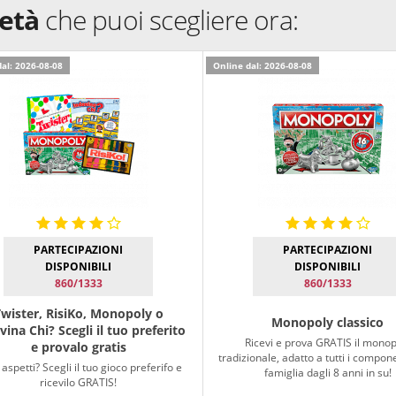
ietà
che puoi scegliere ora:
al: 2026-08-08
Online dal: 2026-08-08
PARTECIPAZIONI
PARTECIPAZIONI
DISPONIBILI
DISPONIBILI
860/1333
860/1333
wister, RisiKo, Monopoly o
Monopoly classico
vina Chi? Scegli il tuo preferito
Ricevi e prova GRATIS il monop
e provalo gratis
tradizionale, adatto a tutti i compone
aspetti? Scegli il tuo gioco preferifo e
famiglia dagli 8 anni in su!
ricevilo GRATIS!