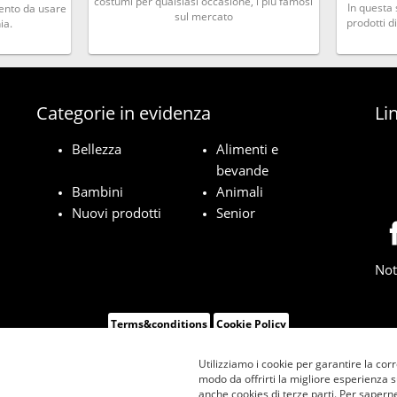
costumi per qualsiasi occasione, i più famosi
In questa 
imento da usare
sul mercato
prodotti d
ia.
Categorie in evidenza
Lin
Bellezza
Alimenti e
bevande
Bambini
Animali
Nuovi prodotti
Senior
Not
Terms&conditions
Cookie Policy
Utilizziamo i cookie per garantire la corr
modo da offrirti la migliore esperienza 
anche cookies di terze parti. Per saperne