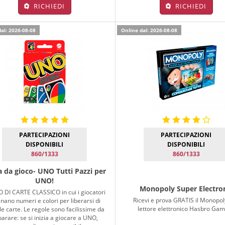
RICHIEDI
RICHIEDI
al: 2026-08-08
Online dal: 2026-08-08
PARTECIPAZIONI
PARTECIPAZIONI
DISPONIBILI
DISPONIBILI
860/1333
860/1333
a da gioco- UNO Tutti Pazzi per
UNO!
Monopoly Super Electro
 DI CARTE CLASSICO in cui i giocatori
Ricevi e prova GRATIS il Monopol
nano numeri e colori per liberarsi di
lettore elettronico Hasbro Gam
 le carte. Le regole sono facilissime da
arare: se si inizia a giocare a UNO,