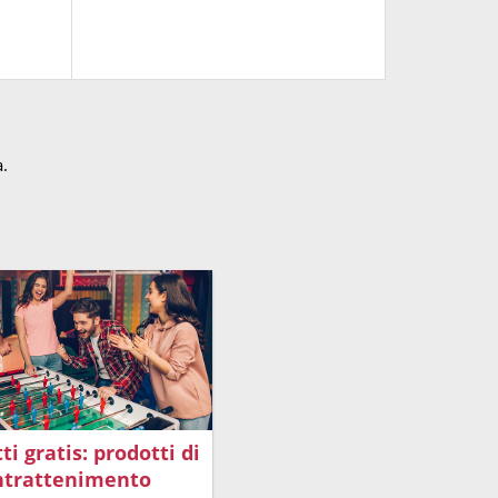
a.
ti gratis: prodotti di
ntrattenimento