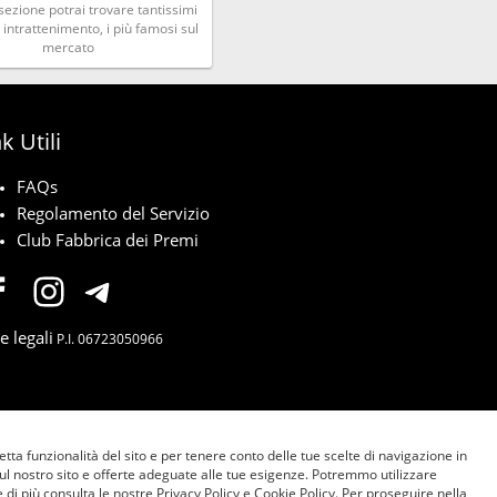
sezione potrai trovare tantissimi
i intrattenimento, i più famosi sul
mercato
k Utili
FAQs
Regolamento del Servizio
Club Fabbrica dei Premi
e legali
P.I. 06723050966
etta funzionalità del sito e per tenere conto delle tue scelte di navigazione in
sul nostro sito e offerte adeguate alle tue esigenze. Potremmo utilizzare
 di più consulta le nostre Privacy Policy e Cookie Policy. Per proseguire nella