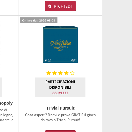
RICHIEDI
Online dal: 2026-08-08
PARTECIPAZIONI
DISPONIBILI
860/1333
nopoly
Trivial Pursuit
ne di
n legno,
Cosa aspetti? Ricevi e prova GRATIS il gioco
urante la
da tavolo Trivial Pursuit!