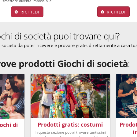
smettere diventa impossibile
RICHIEDI
RICHIEDI
ochi di società puoi trovare qui?
 società da poter ricevere e provare gratis direttamente a casa tu
rove prodotti Giochi di società
:
Prodotti gratis: costumi
Prodot
iochi di
i
In questa sezione potrai trovare tantissimi