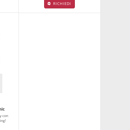
RICHIEDI
nic
y con
ing!