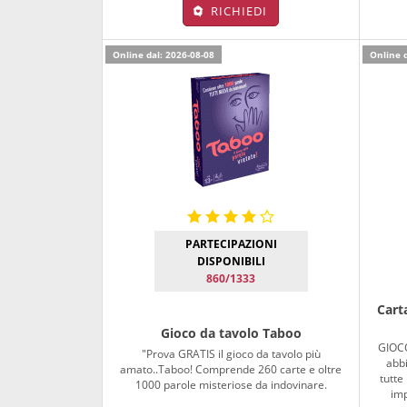
RICHIEDI
Online dal: 2026-08-08
Online d
PARTECIPAZIONI
DISPONIBILI
860/1333
Cart
Gioco da tavolo Taboo
GIOCO
"Prova GRATIS il gioco da tavolo più
abbi
amato..Taboo! Comprende 260 carte e oltre
tutte
1000 parole misteriose da indovinare.
imp