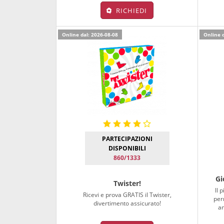
RICHIEDI
Online dal: 2026-08-08
Online d
PARTECIPAZIONI
DISPONIBILI
860/1333
Gi
Twister!
ll 
Ricevi e prova GRATIS il Twister,
per
divertimento assicurato!
am