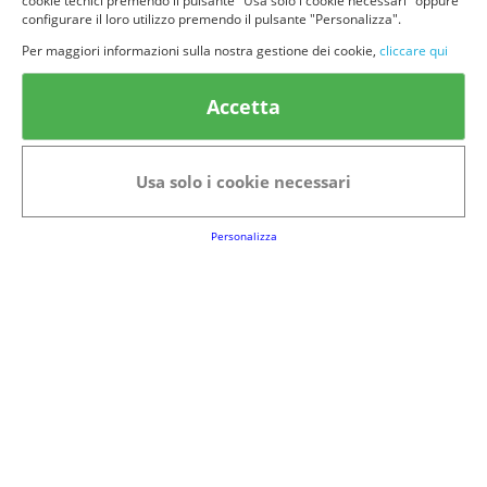
cookie tecnici premendo il pulsante "Usa solo i cookie necessari" oppure
configurare il loro utilizzo premendo il pulsante "Personalizza".
Per maggiori informazioni sulla nostra gestione dei cookie,
cliccare qui
© provaprodottigratis.it 2023 | All Rights Reserved.
Accetta
Categorie in evidenza
Bellezza
Alimenti e bevande
Usa solo i cookie necessari
Bambini
Animali
Nuovi prodotti
Senior
Personalizza
Link Utili
FAQs
Regolamento del Servizio
Club Fabbrica dei Premi
Note legali
P.I. 06723050966