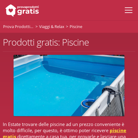
Prova Prodotti Gratis
Viaggi & Relax
Piscine
Prodotti gratis: Piscine
In Estate trovare delle piscine ad un prezzo conveniente è
molto difficile, per questo, è ottimo poter ricevere
piscine
gratis
direttamente a casa tua, per provarle e lasciare una