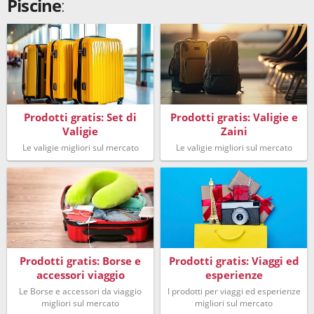
Piscine
:
Prodotti gratis: Set di
Prodotti gratis: Valigie e
Valigie
Zaini
Le valigie migliori sul mercato
Le valigie migliori sul mercato
Prodotti gratis: Borse e
Prodotti gratis: Viaggi ed
accessori viaggio
esperienze
Le Borse e accessori da viaggio
I prodotti per viaggi ed esperienze
migliori sul mercato
migliori sul mercato