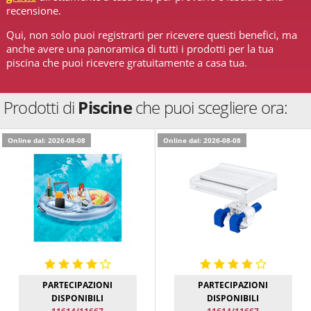
recensione.
Qui, non solo puoi registrarti per ricevere questi benefici, ma
anche avere una panoramica di tutti i prodotti per la tua
piscina che puoi ricevere gratuitamente a casa tua.
Prodotti di
Piscine
che puoi scegliere ora:
Online dal: 2026-08-08
Online dal: 2026-08-08
PARTECIPAZIONI
PARTECIPAZIONI
DISPONIBILI
DISPONIBILI