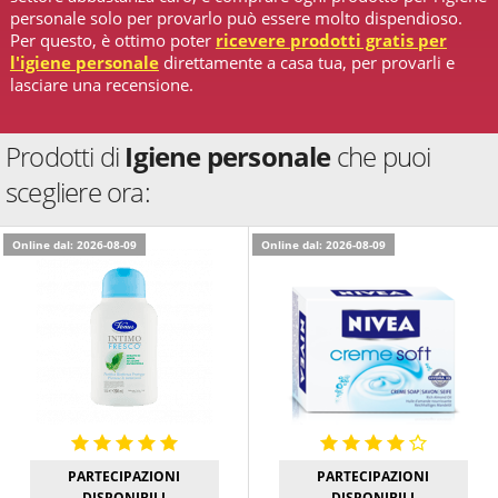
personale solo per provarlo può essere molto dispendioso.
Per questo, è ottimo poter
ricevere prodotti gratis per
l'igiene personale
direttamente a casa tua, per provarli e
lasciare una recensione.
Prodotti di
Igiene personale
che puoi
scegliere ora:
Online dal: 2026-08-09
Online dal: 2026-08-09
PARTECIPAZIONI
PARTECIPAZIONI
DISPONIBILI
DISPONIBILI