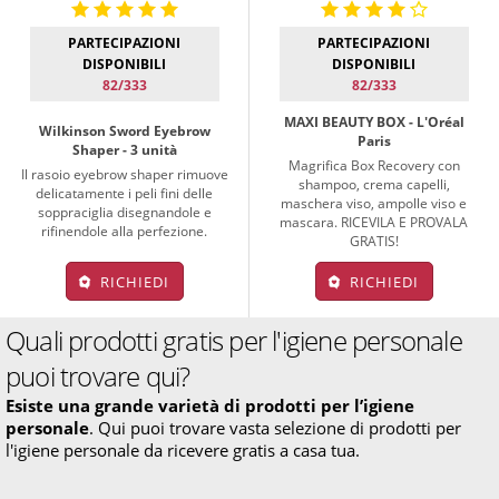
PARTECIPAZIONI
PARTECIPAZIONI
DISPONIBILI
DISPONIBILI
82/333
82/333
MAXI BEAUTY BOX - L'Oréal
Wilkinson Sword Eyebrow
Paris
Shaper - 3 unità
Magrifica Box Recovery con
Il rasoio eyebrow shaper rimuove
shampoo, crema capelli,
delicatamente i peli fini delle
maschera viso, ampolle viso e
soppraciglia disegnandole e
mascara. RICEVILA E PROVALA
rifinendole alla perfezione.
GRATIS!
RICHIEDI
RICHIEDI
Quali prodotti gratis per l'igiene personale
puoi trovare qui?
Esiste una grande varietà di prodotti per l’igiene
personale
. Qui puoi trovare vasta selezione di prodotti per
l'igiene personale da ricevere gratis a casa tua.