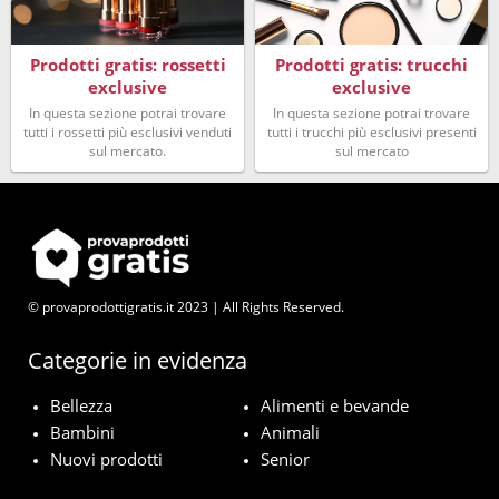
Prodotti gratis: rossetti
Prodotti gratis: trucchi
exclusive
exclusive
In questa sezione potrai trovare
In questa sezione potrai trovare
tutti i rossetti più esclusivi venduti
tutti i trucchi più esclusivi presenti
sul mercato.
sul mercato
© provaprodottigratis.it 2023 | All Rights Reserved.
Categorie in evidenza
Bellezza
Alimenti e bevande
Bambini
Animali
Nuovi prodotti
Senior