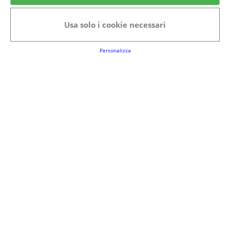
Categorie in evidenza
Usa solo i cookie necessari
Bellezza
Alimenti e bevande
Bambini
Animali
Nuovi prodotti
Senior
Personalizza
Link Utili
FAQs
Regolamento del Servizio
Club Fabbrica dei Premi
Note legali
P.I. 06723050966
Terms&conditions
Cookie Policy