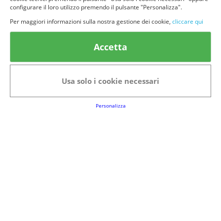
configurare il loro utilizzo premendo il pulsante "Personalizza".
Per maggiori informazioni sulla nostra gestione dei cookie,
cliccare qui
© provaprodottigratis.it 2023 | All Rights Reserved.
Accetta
Categorie in evidenza
Bellezza
Alimenti e bevande
Usa solo i cookie necessari
Bambini
Animali
Nuovi prodotti
Senior
Personalizza
Link Utili
FAQs
Regolamento del Servizio
Club Fabbrica dei Premi
Note legali
P.I. 06723050966