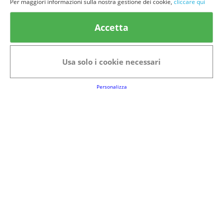
Per maggiori informazioni sulla nostra gestione dei cookie,
cliccare qui
© provaprodottigratis.it 2023 | All Rights Reserved.
Accetta
Categorie in evidenza
Bellezza
Alimenti e bevande
Usa solo i cookie necessari
Bambini
Animali
Nuovi prodotti
Senior
Personalizza
Link Utili
FAQs
Regolamento del Servizio
Club Fabbrica dei Premi
Note legali
P.I. 06723050966
Terms&conditions
Cookie Policy