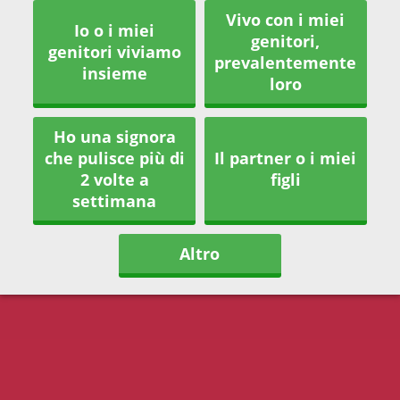
Vivo con i miei
Io o i miei
genitori,
genitori viviamo
prevalentemente
insieme
loro
Ho una signora
che pulisce più di
Il partner o i miei
2 volte a
figli
settimana
Altro