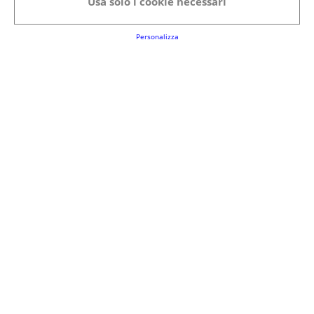
Usa solo i cookie necessari
Link Utili
Personalizza
FAQs
Regolamento del Servizio
Club Fabbrica dei Premi
Note legali
P.I. 06723050966
Terms&conditions
Cookie Policy