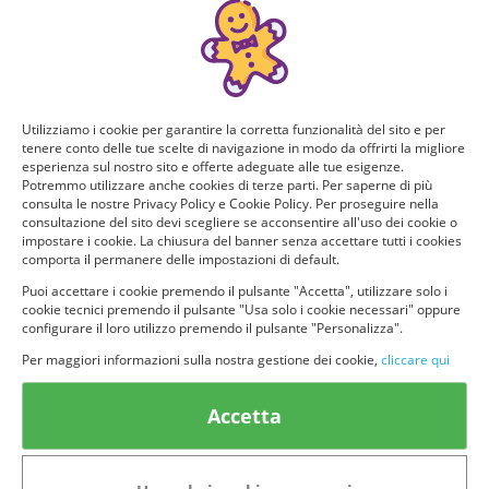
Utilizziamo i cookie per garantire la corretta funzionalità del sito e per
tenere conto delle tue scelte di navigazione in modo da offrirti la migliore
esperienza sul nostro sito e offerte adeguate alle tue esigenze.
Potremmo utilizzare anche cookies di terze parti. Per saperne di più
consulta le nostre Privacy Policy e Cookie Policy. Per proseguire nella
consultazione del sito devi scegliere se acconsentire all'uso dei cookie o
impostare i cookie. La chiusura del banner senza accettare tutti i cookies
comporta il permanere delle impostazioni di default.
Puoi accettare i cookie premendo il pulsante "Accetta", utilizzare solo i
© provaprodottigratis.it 2023 | All Rights Reserved.
cookie tecnici premendo il pulsante "Usa solo i cookie necessari" oppure
configurare il loro utilizzo premendo il pulsante "Personalizza".
Categorie in evidenza
Per maggiori informazioni sulla nostra gestione dei cookie,
cliccare qui
Bellezza
Alimenti e bevande
Accetta
Bambini
Animali
Nuovi prodotti
Senior