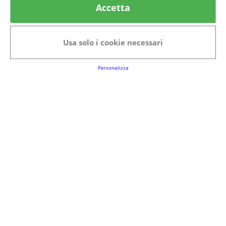
Accetta
Categorie in evidenza
Bellezza
Alimenti e bevande
Usa solo i cookie necessari
Bambini
Animali
Nuovi prodotti
Senior
Personalizza
Link Utili
FAQs
Regolamento del Servizio
Club Fabbrica dei Premi
Note legali
P.I. 06723050966
Terms&conditions
Cookie Policy