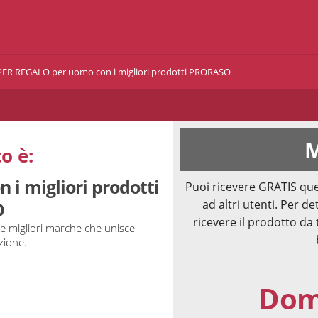
ER REGALO per uomo con i migliori prodotti PRORASO
M
o è:
i migliori prodotti
Puoi ricevere GRATIS que
ad altri utenti. Per de
O
ricevere il prodotto da 
e migliori marche che unisce
zione.
Doma