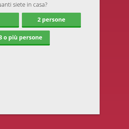
anti siete in casa?
2 persone
3 o più persone