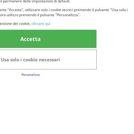
 il permanere delle impostazioni di default.
nte "Accetta", utilizzare solo i cookie tecnici premendo il pulsante "Usa solo i
loro utilizzo premendo il pulsante "Personalizza".
estione dei cookie,
cliccare qui
k Utili
Accetta
FAQs
Regolamento del Servizio
Usa solo i cookie necessari
Club Fabbrica dei Premi
Personalizza
e legali
P.I. 06723050966