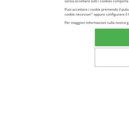
senza accettare tutti i cookies comporta
Puoi accettare i cookie premendo il pulsa
cookie necessari" oppure configurare il 
Per maggiori informazioni sulla nostra g
Categorie in evidenza
Lin
Bellezza
Alimenti e
bevande
Bambini
Animali
Nuovi prodotti
Senior
Not
Terms&conditions
Cookie Policy