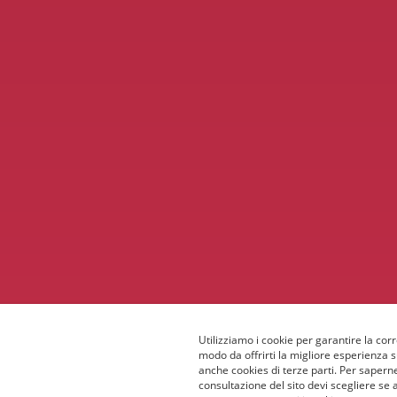
Utilizziamo i cookie per garantire la corr
modo da offrirti la migliore esperienza 
anche cookies di terze parti. Per saperne
consultazione del sito devi scegliere se 