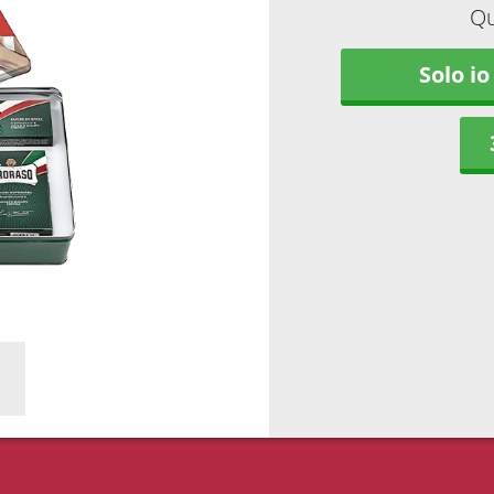
Qu
Solo io