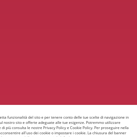
etta funzionalità del sito e per tenere conto delle tue scelte di navigazione in
sul nostro sito e offerte adeguate alle tue esigenze. Potremmo utilizzare
 di più consulta le nostre Privacy Policy e Cookie Policy. Per proseguire nella
acconsentire all'uso dei cookie o impostare i cookie. La chiusura del banner