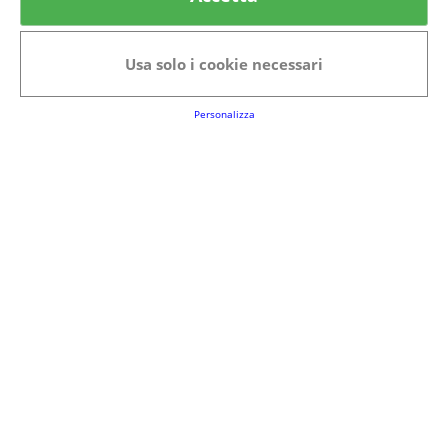
Categorie in evidenza
Bellezza
Alimenti e bevande
Usa solo i cookie necessari
Bambini
Animali
Nuovi prodotti
Senior
Personalizza
Link Utili
FAQs
Regolamento del Servizio
Club Fabbrica dei Premi
Note legali
P.I. 06723050966
Terms&conditions
Cookie Policy