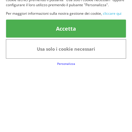
configurare il loro utilizzo premendo il pulsante "Personalizza".
Per maggiori informazioni sulla nostra gestione dei cookie,
cliccare qui
© provaprodottigratis.it 2023 | All Rights Reserved.
Accetta
Categorie in evidenza
Bellezza
Alimenti e bevande
Usa solo i cookie necessari
Bambini
Animali
Nuovi prodotti
Senior
Personalizza
Link Utili
FAQs
Regolamento del Servizio
Club Fabbrica dei Premi
Note legali
P.I. 06723050966