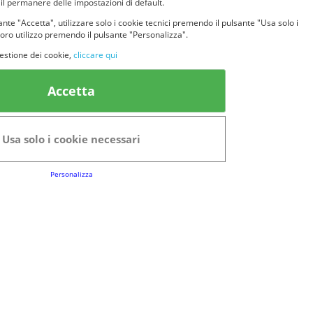
 il permanere delle impostazioni di default.
nte "Accetta", utilizzare solo i cookie tecnici premendo il pulsante "Usa solo i
loro utilizzo premendo il pulsante "Personalizza".
estione dei cookie,
cliccare qui
k Utili
Accetta
FAQs
Regolamento del Servizio
Usa solo i cookie necessari
Club Fabbrica dei Premi
Personalizza
e legali
P.I. 06723050966