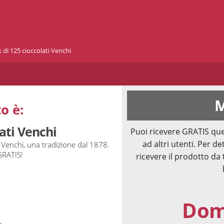
 di 125 cioccolati Venchi
M
o è:
ati Venchi
Puoi ricevere GRATIS que
ad altri utenti. Per de
 Venchi, una tradizione dal 1878.
GRATIS!
ricevere il prodotto da 
Doma