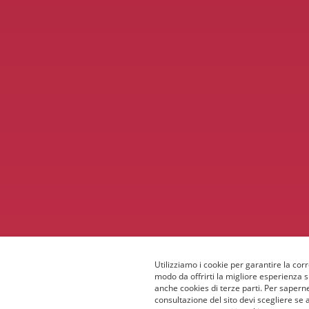
Utilizziamo i cookie per garantire la corr
modo da offrirti la migliore esperienza 
anche cookies di terze parti. Per saperne
consultazione del sito devi scegliere se 