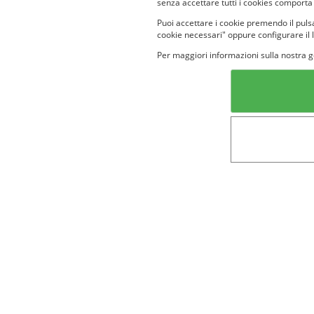
senza accettare tutti i cookies comporta
Puoi accettare i cookie premendo il pulsa
cookie necessari" oppure configurare il 
Per maggiori informazioni sulla nostra g
Categorie in evidenza
Lin
Bellezza
Alimenti e
bevande
Bambini
Animali
Nuovi prodotti
Senior
Not
Terms&conditions
Cookie Policy