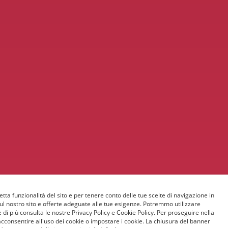
etta funzionalità del sito e per tenere conto delle tue scelte di navigazione in
sul nostro sito e offerte adeguate alle tue esigenze. Potremmo utilizzare
 di più consulta le nostre Privacy Policy e Cookie Policy. Per proseguire nella
acconsentire all'uso dei cookie o impostare i cookie. La chiusura del banner