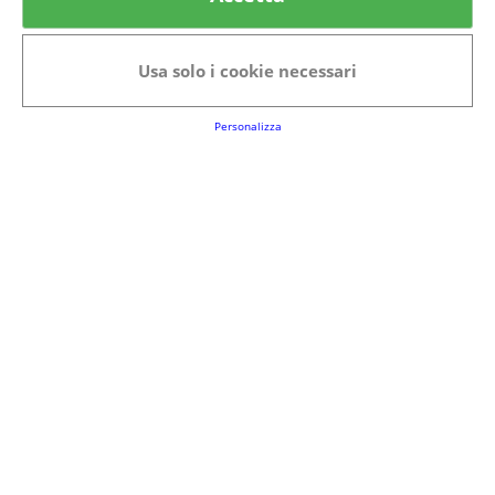
Categorie in evidenza
Bellezza
Alimenti e bevande
Usa solo i cookie necessari
Bambini
Animali
Nuovi prodotti
Senior
Personalizza
Link Utili
FAQs
Regolamento del Servizio
Club Fabbrica dei Premi
Note legali
P.I. 06723050966
Terms&conditions
Cookie Policy