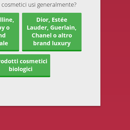
 cosmetici usi generalmente?
line,
Dior, Estée
y o
Lauder, Guerlain,
nd
Chanel o altro
ale
brand luxury
odotti cosmetici
biologici