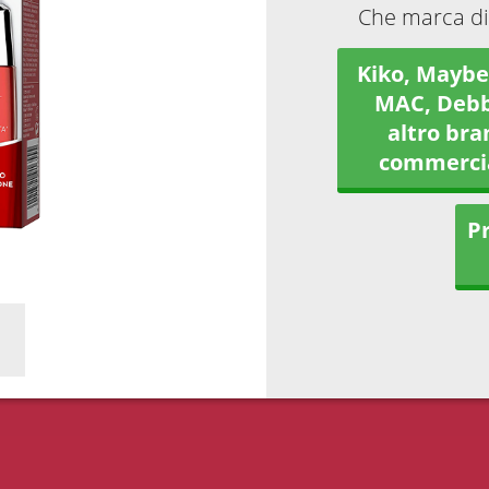
Che marca di
Kiko, Maybel
MAC, Debb
altro bra
commerci
Pr