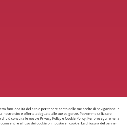
etta funzionalità del sito e per tenere conto delle tue scelte di navigazione in
sul nostro sito e offerte adeguate alle tue esigenze. Potremmo utilizzare
 di più consulta le nostre Privacy Policy e Cookie Policy. Per proseguire nella
acconsentire all'uso dei cookie o impostare i cookie. La chiusura del banner