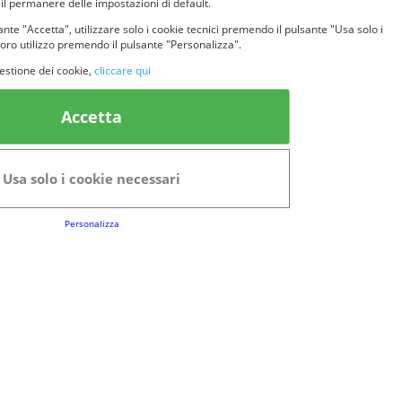
 il permanere delle impostazioni di default.
nte "Accetta", utilizzare solo i cookie tecnici premendo il pulsante "Usa solo i
loro utilizzo premendo il pulsante "Personalizza".
estione dei cookie,
cliccare qui
k Utili
Accetta
FAQs
Regolamento del Servizio
Usa solo i cookie necessari
Club Fabbrica dei Premi
Personalizza
e legali
P.I. 06723050966