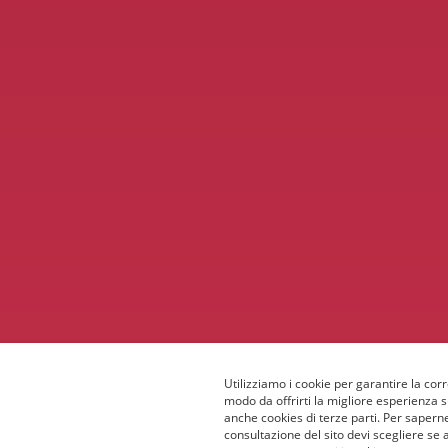
Utilizziamo i cookie per garantire la corr
modo da offrirti la migliore esperienza 
anche cookies di terze parti. Per saperne
consultazione del sito devi scegliere se 