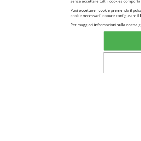
senza accettare tutti i cookies comporta
Puoi accettare i cookie premendo il pulsa
cookie necessari" oppure configurare il 
Per maggiori informazioni sulla nostra g
Categorie in evidenza
Lin
Bellezza
Alimenti e
bevande
Bambini
Animali
Nuovi prodotti
Senior
Not
Terms&conditions
Cookie Policy