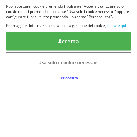
Puoi accettare i cookie premendo il pulsante "Accetta", utilizzare solo i
cookie tecnici premendo il pulsante "Usa solo i cookie necessari" oppure
configurare il loro utilizzo premendo il pulsante "Personalizza".
Per maggiori informazioni sulla nostra gestione dei cookie,
cliccare qui
© provaprodottigratis.it 2023 | All Rights Reserved.
Categorie in evidenza
Accetta
Bellezza
Alimenti e bevande
Bambini
Animali
Usa solo i cookie necessari
Nuovi prodotti
Senior
Personalizza
Link Utili
FAQs
Regolamento del Servizio
Club Fabbrica dei Premi