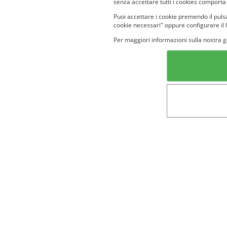
senza accettare tutti i cookies comporta
Puoi accettare i cookie premendo il pulsa
cookie necessari" oppure configurare il 
Per maggiori informazioni sulla nostra g
Categorie in evidenza
Lin
Bellezza
Alimenti e
bevande
Bambini
Animali
Nuovi prodotti
Senior
Not
Terms&conditions
Cookie Policy