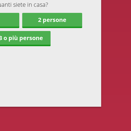
anti siete in casa?
2 persone
3 o più persone