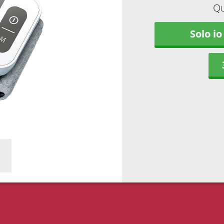
Qu
Solo io