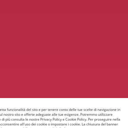
etta funzionalità del sito e per tenere conto delle tue scelte di navigazione in
sul nostro sito e offerte adeguate alle tue esigenze. Potremmo utilizzare
 di più consulta le nostre Privacy Policy e Cookie Policy. Per proseguire nella
acconsentire all'uso dei cookie o impostare i cookie. La chiusura del banner