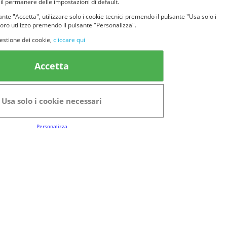
 il permanere delle impostazioni di default.
nte "Accetta", utilizzare solo i cookie tecnici premendo il pulsante "Usa solo i
loro utilizzo premendo il pulsante "Personalizza".
estione dei cookie,
cliccare qui
k Utili
Accetta
FAQs
Regolamento del Servizio
Usa solo i cookie necessari
Club Fabbrica dei Premi
Personalizza
e legali
P.I. 06723050966