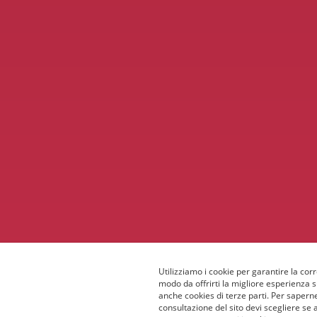
Utilizziamo i cookie per garantire la corr
modo da offrirti la migliore esperienza 
anche cookies di terze parti. Per saperne
consultazione del sito devi scegliere se 