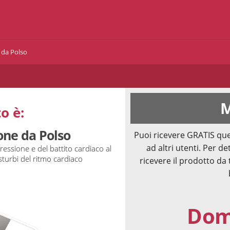
 da Polso
M
o è:
one da Polso
Puoi ricevere GRATIS que
ad altri utenti. Per de
ssione e del battito cardiaco al
sturbi del ritmo cardiaco
ricevere il prodotto da 
Doma