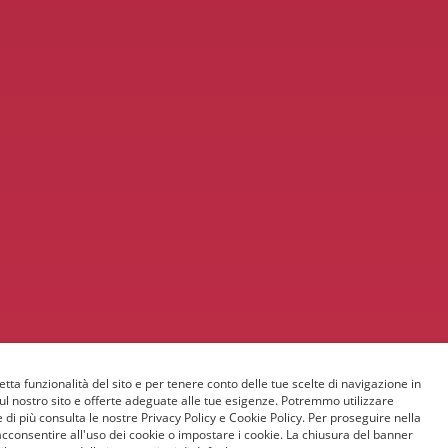
etta funzionalità del sito e per tenere conto delle tue scelte di navigazione in
sul nostro sito e offerte adeguate alle tue esigenze. Potremmo utilizzare
 di più consulta le nostre Privacy Policy e Cookie Policy. Per proseguire nella
acconsentire all'uso dei cookie o impostare i cookie. La chiusura del banner