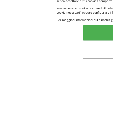
senza accettare tutti i cookies comporta
Puoi accettare i cookie premendo il pulsa
cookie necessari" oppure configurare il 
Per maggiori informazioni sulla nostra g
Categorie in evidenza
Lin
Bellezza
Alimenti e
bevande
Bambini
Animali
Nuovi prodotti
Senior
Not
Terms&conditions
Cookie Policy