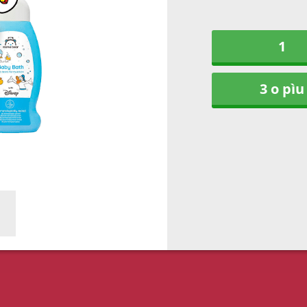
1
3 o pìu