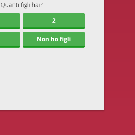
Quanti figli hai?
2
Non ho figli