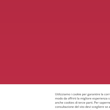
Utilizziamo i cookie per garantire la corr
modo da offrirti la migliore esperienza 
anche cookies di terze parti. Per saperne
consultazione del sito devi scegliere se 