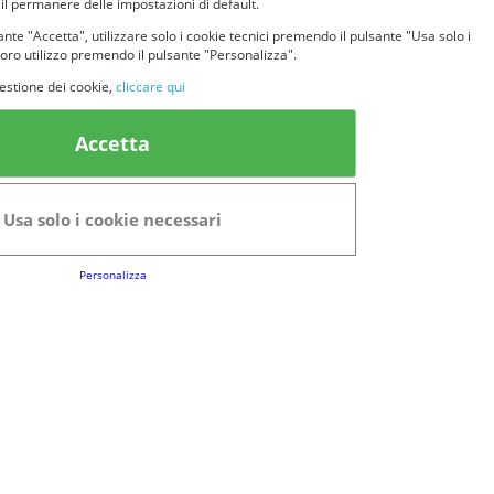
 il permanere delle impostazioni di default.
nte "Accetta", utilizzare solo i cookie tecnici premendo il pulsante "Usa solo i
loro utilizzo premendo il pulsante "Personalizza".
estione dei cookie,
cliccare qui
k Utili
Accetta
FAQs
Regolamento del Servizio
Usa solo i cookie necessari
Club Fabbrica dei Premi
Personalizza
e legali
P.I. 06723050966