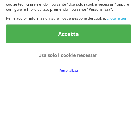
cookie tecnici premendo il pulsante "Usa solo i cookie necessari" oppure
configurare il loro utilizzo premendo il pulsante "Personalizza".
Per maggiori informazioni sulla nostra gestione dei cookie,
cliccare qui
© provaprodottigratis.it 2023 | All Rights Reserved.
Accetta
Categorie in evidenza
Bellezza
Alimenti e bevande
Bambini
Animali
Usa solo i cookie necessari
Nuovi prodotti
Senior
Personalizza
Link Utili
FAQs
Regolamento del Servizio
Club Fabbrica dei Premi
Note legali
P.I. 06723050966