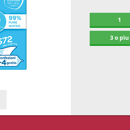
1
3 o pìu