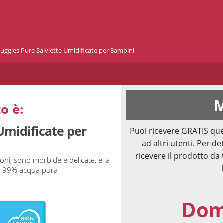
uggies Pure Salviette Umidificate per Bambini
M
o è:
Umidificate per
Puoi ricevere GRATIS que
ad altri utenti. Per de
ricevere il prodotto da 
ni, sono morbide e delicate, e la
al 99% acqua pura
Doma