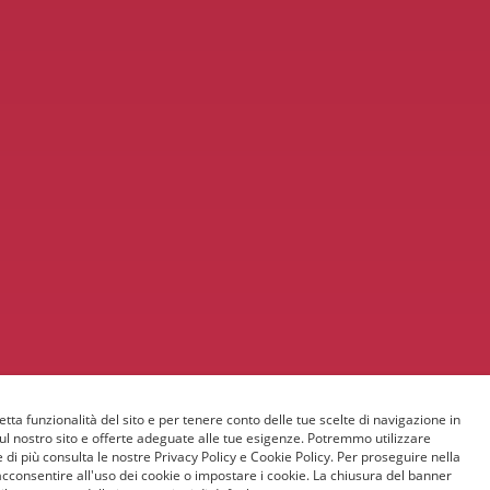
etta funzionalità del sito e per tenere conto delle tue scelte di navigazione in
sul nostro sito e offerte adeguate alle tue esigenze. Potremmo utilizzare
 di più consulta le nostre Privacy Policy e Cookie Policy. Per proseguire nella
acconsentire all'uso dei cookie o impostare i cookie. La chiusura del banner