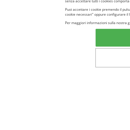
senza accettare tutti i cookies comporta
Puoi accettare i cookie premendo il pulsa
cookie necessari" oppure configurare il 
Per maggiori informazioni sulla nostra g
Categorie in evidenza
Lin
Bellezza
Alimenti e
bevande
Bambini
Animali
Nuovi prodotti
Senior
Not
Terms&conditions
Cookie Policy