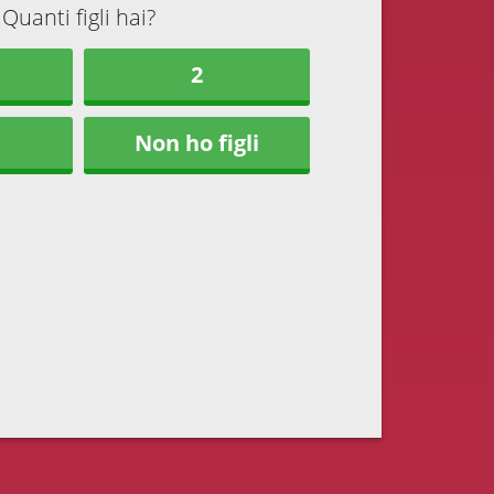
Quanti figli hai?
2
Non ho figli