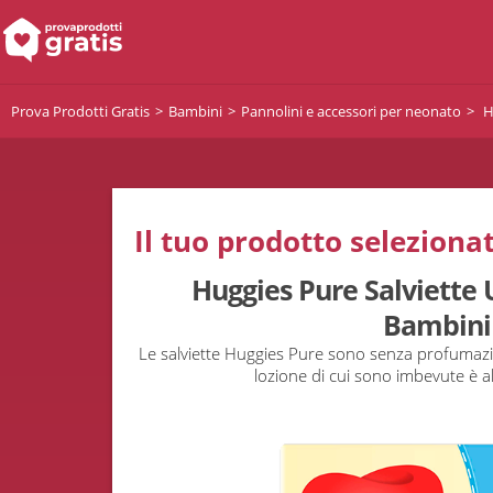
Prova Prodotti Gratis
Bambini
Pannolini e accessori per neonato
H
Il tuo prodotto selezionat
Huggies Pure Salviette 
Bambini
Le salviette Huggies Pure sono senza profumazio
lozione di cui sono imbevute è 