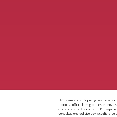
Utilizziamo i cookie per garantire la corr
modo da offrirti la migliore esperienza 
anche cookies di terze parti. Per saperne
consultazione del sito devi scegliere se 