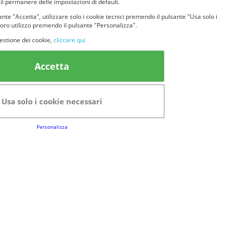
 il permanere delle impostazioni di default.
nte "Accetta", utilizzare solo i cookie tecnici premendo il pulsante "Usa solo i
loro utilizzo premendo il pulsante "Personalizza".
estione dei cookie,
cliccare qui
k Utili
Accetta
FAQs
Regolamento del Servizio
Usa solo i cookie necessari
Club Fabbrica dei Premi
Personalizza
e legali
P.I. 06723050966