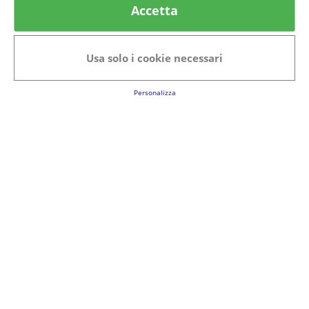
Accetta
Categorie in evidenza
Bellezza
Alimenti e bevande
Usa solo i cookie necessari
Bambini
Animali
Nuovi prodotti
Senior
Personalizza
Link Utili
FAQs
Regolamento del Servizio
Club Fabbrica dei Premi
Note legali
P.I. 06723050966
Terms&conditions
Cookie Policy