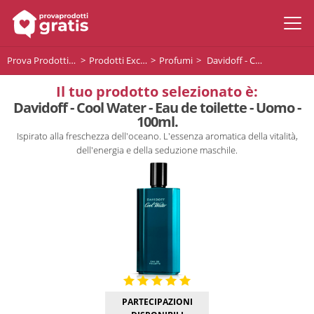
Prova Prodotti Gratis
Prodotti Exclusive
Profumi
Davidoff - Cool Water - Eau de toilette - Uomo - 100ml.
Il tuo prodotto selezionato è:
Davidoff - Cool Water - Eau de toilette - Uomo -
100ml.
Ispirato alla freschezza dell'oceano. L'essenza aromatica della vitalità,
dell'energia e della seduzione maschile.
PARTECIPAZIONI