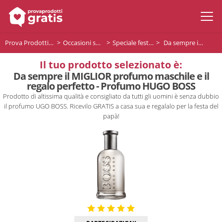
Prova Prodotti Gratis
Occasioni speciali
Speciale festa del papá
Da sempre il MIGLIOR profumo maschile e il regalo perfetto - Profumo HUGO BOSS
Il tuo prodotto selezionato è:
Da sempre il MIGLIOR profumo maschile e il
regalo perfetto - Profumo HUGO BOSS
Prodotto di altissima qualità e consigliato da tutti gli uomini è senza dubbio
il profumo UGO BOSS. Ricevilo GRATIS a casa sua e regalalo per la festa del
papà!