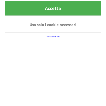
© provaprodottigratis.it 2023 | All Rights Reserved.
Accetta
Categorie in evidenza
Bellezza
Alimenti e bevande
Usa solo i cookie necessari
Bambini
Animali
Nuovi prodotti
Senior
Personalizza
Link Utili
FAQs
Regolamento del Servizio
Club Fabbrica dei Premi
Note legali
P.I. 06723050966
Terms&conditions
Cookie Policy