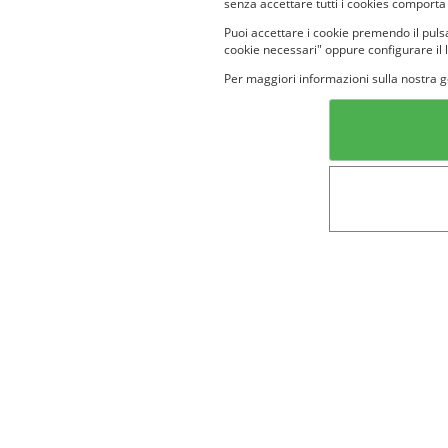
senza accettare tutti i cookies comporta
Puoi accettare i cookie premendo il pulsa
cookie necessari" oppure configurare il 
Per maggiori informazioni sulla nostra g
Categorie in evidenza
Lin
Bellezza
Alimenti e
bevande
Bambini
Animali
Nuovi prodotti
Senior
Not
Terms&conditions
Cookie Policy