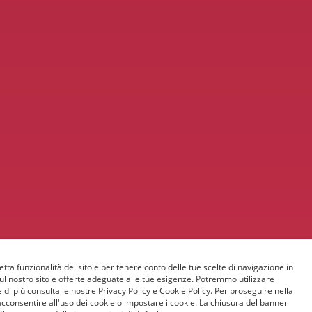
etta funzionalità del sito e per tenere conto delle tue scelte di navigazione in
sul nostro sito e offerte adeguate alle tue esigenze. Potremmo utilizzare
 di più consulta le nostre Privacy Policy e Cookie Policy. Per proseguire nella
acconsentire all'uso dei cookie o impostare i cookie. La chiusura del banner