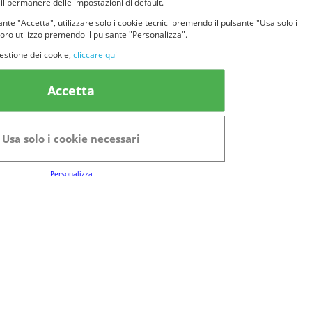
 il permanere delle impostazioni di default.
nte "Accetta", utilizzare solo i cookie tecnici premendo il pulsante "Usa solo i
loro utilizzo premendo il pulsante "Personalizza".
estione dei cookie,
cliccare qui
k Utili
Accetta
FAQs
Regolamento del Servizio
Usa solo i cookie necessari
Club Fabbrica dei Premi
Personalizza
e legali
P.I. 06723050966