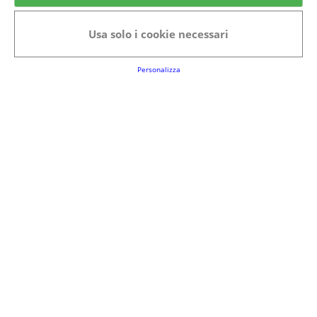
Categorie in evidenza
Usa solo i cookie necessari
Bellezza
Alimenti e bevande
Bambini
Animali
Nuovi prodotti
Senior
Personalizza
Link Utili
FAQs
Regolamento del Servizio
Club Fabbrica dei Premi
Note legali
P.I. 06723050966
Terms&conditions
Cookie Policy