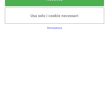
Categorie in evidenza
Bellezza
Alimenti e bevande
Usa solo i cookie necessari
Bambini
Animali
Nuovi prodotti
Senior
Personalizza
Link Utili
FAQs
Regolamento del Servizio
Club Fabbrica dei Premi
Note legali
P.I. 06723050966
Terms&conditions
Cookie Policy