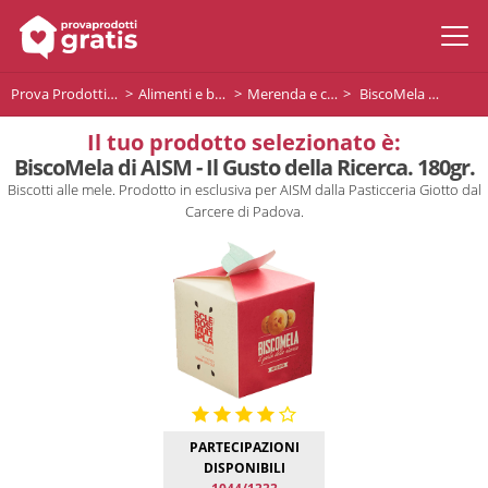
Prova Prodotti Gratis
Alimenti e bevande
Merenda e colazione
BiscoMela di AISM - Il Gusto della Ricerca. 180gr.
Il tuo prodotto selezionato è:
BiscoMela di AISM - Il Gusto della Ricerca. 180gr.
Biscotti alle mele. Prodotto in esclusiva per AISM dalla Pasticceria Giotto dal
Carcere di Padova.
PARTECIPAZIONI
DISPONIBILI